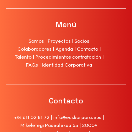
Menú
Somos
|
Proyectos
|
Socios
Colaboradores
|
Agenda
|
Contacto
|
Talento
|
Procedimientos contratación
|
FAQs
|
Identidad Corporativa
Contacto
611 02 81 72
|
info@euskorpora.eus
|
+34
Mikeletegi Pasealekua 65 | 20009